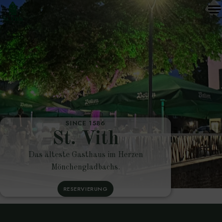
SINCE 1586
St. Vith
Das älteste Gasthaus im Herzen
Mönchengladbachs
.
RESERVIERUNG